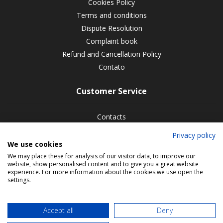
Cookies Policy
Terms and conditions
Dispute Resolution
Complaint book
Refund and Cancellation Policy
Contato
Customer Service
Contacts
Refund and Cancellation Policy
Privacy policy
We use cookies
Follow Us
We may place these for analysis of our visitor data, to improve our
website, show personalised content and to give you a great website
experience. For more information about the cookies we use open the
settings.
Accept all
Deny