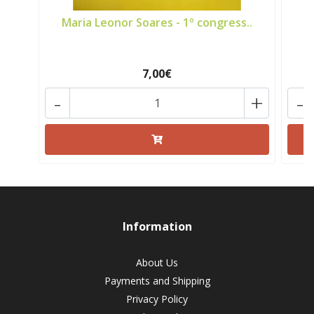
Maria Leonor Soares - 1º congress..
L
7,00€
-
+
-
Information
About Us
Payments and Shipping
Privacy Policy