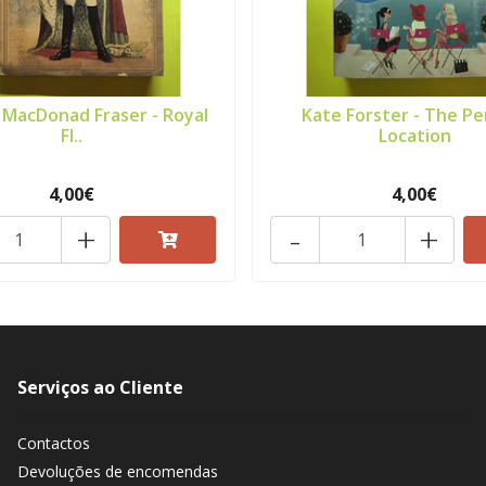
MacDonad Fraser - Royal
Kate Forster - The Pe
Fl..
Location
4,00€
4,00€
+
-
+
Serviços ao Cliente
Contactos
Devoluções de encomendas