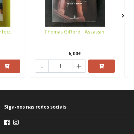
rfect
Thomas Gifford - Assassini
6,00€
-
+
Siga-nos nas redes sociais