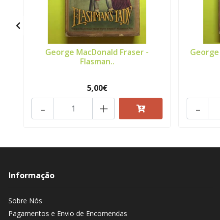
George MacDonald Fraser -
George 
Flasman..
5,00€
-
+
-
Informação
Sobre Nós
Pagamentos e Envio de Encomendas