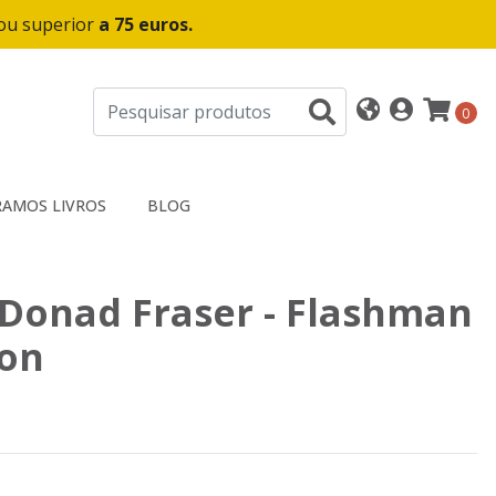
 ou superior
a 75 euros.
0
AMOS LIVROS
BLOG
Donad Fraser - Flashman
gon