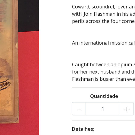
Coward, scoundrel, lover and
with. Join Flashman in his a
perils across the four corne
An international mission call
Caught between an opium-se
for her next husband and t
Flashman is busier than eve
Quantidade
-
+
Detalhes: