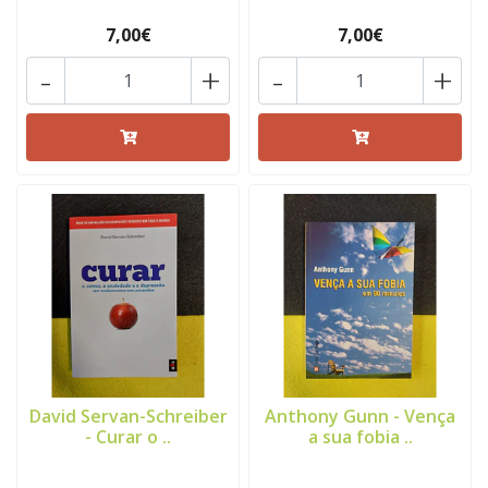
7,00€
7,00€
-
+
-
+
David Servan-Schreiber
Anthony Gunn - Vença
- Curar o ..
a sua fobia ..