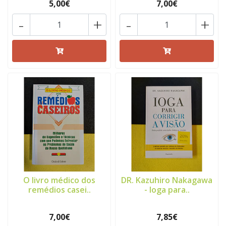
5,00€
7,00€
-
+
-
+
O livro médico dos
DR. Kazuhiro Nakagawa
remédios casei..
- Ioga para..
7,00€
7,85€