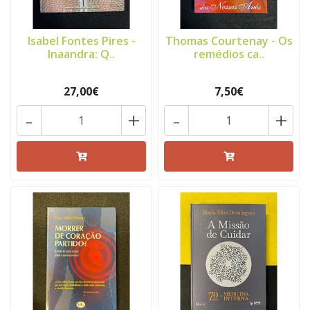
Isabel Fontes Pires -
Thomas Courtenay - Os
Inaandra: Q..
remédios ca..
27,00€
7,50€
-
+
-
+