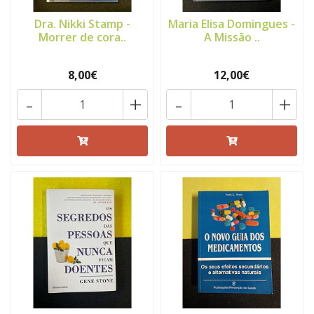
Dra. Nikki Stamp -
Maria Elisa Domingues -
Morrer de cora..
A Missão ..
8,00€
12,00€
-
+
-
+