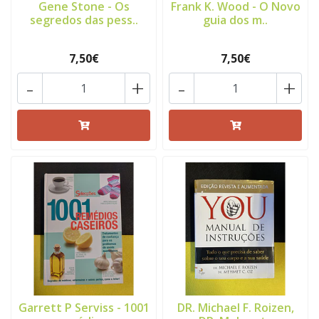
Gene Stone - Os
Frank K. Wood - O Novo
segredos das pess..
guia dos m..
7,50€
7,50€
-
+
-
+
Garrett P Serviss - 1001
DR. Michael F. Roizen,