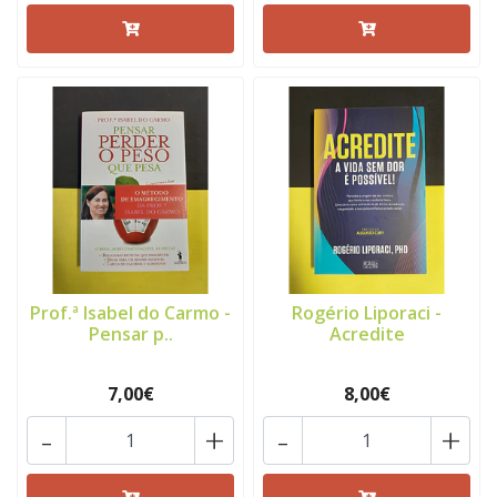
Prof.ª Isabel do Carmo -
Rogério Liporaci -
Pensar p..
Acredite
7,00€
8,00€
-
+
-
+