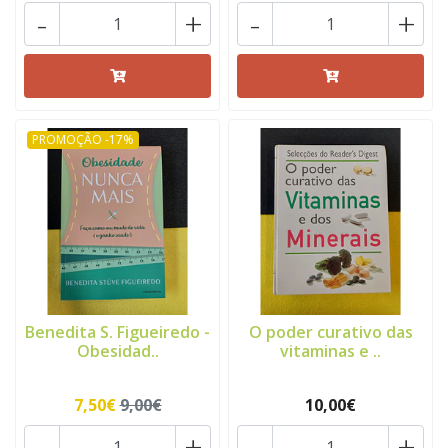
-
+
-
+
PROMOÇÃO -17%
Benedita S. Figueiredo -
O poder curativo das
Obesidad..
vitaminas e ..
7,50€
9,00€
10,00€
-
+
-
+