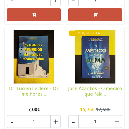
PROMOÇÃO -10%
Dr. Lucien Leclere - Os
José Azantos - O médico
melhores ..
que fala ..
7,00€
15,75€
17,50€
-
+
-
+