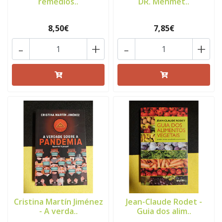
remédios..
DR. Mehmet..
8,50€
7,85€
-
+
-
+
Cristina Martín Jiménez
Jean-Claude Rodet -
- A verda..
Guia dos alim..