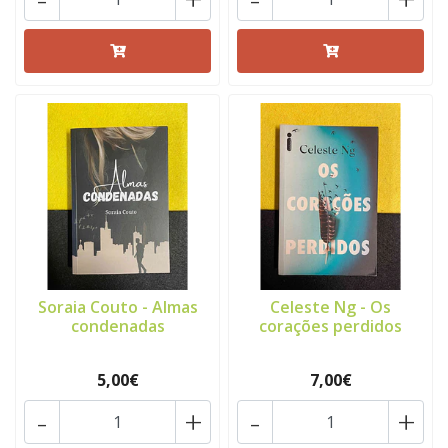
Soraia Couto - Almas
Celeste Ng - Os
condenadas
corações perdidos
5,00€
7,00€
-
+
-
+