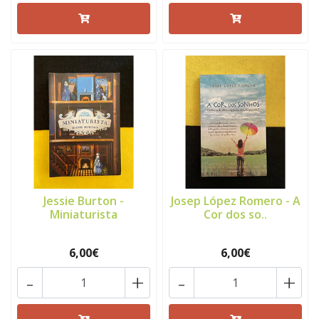
Jessie Burton -
Josep López Romero - A
Miniaturista
Cor dos so..
6,00€
6,00€
-
+
-
+