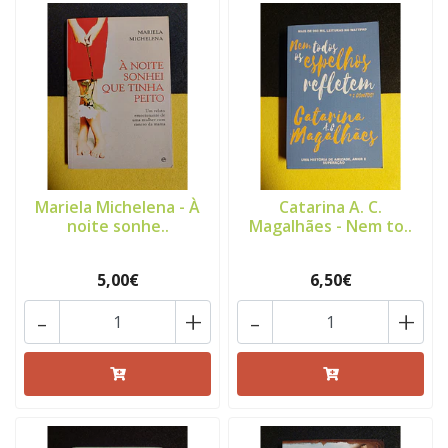
Mariela Michelena - À
Catarina A. C.
noite sonhe..
Magalhães - Nem to..
5,00€
6,50€
-
+
-
+