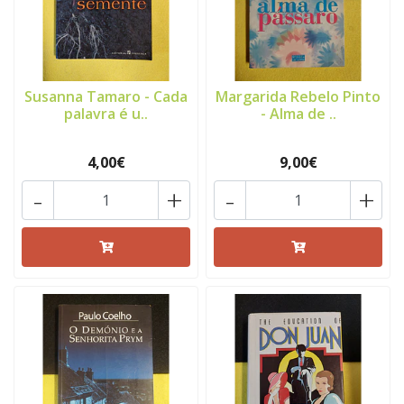
Susanna Tamaro - Cada
Margarida Rebelo Pinto
palavra é u..
- Alma de ..
4,00€
9,00€
-
+
-
+