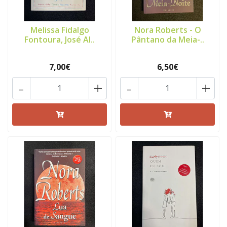
Melissa Fidalgo
Nora Roberts - O
Fontoura, José Al..
Pântano da Meia-..
7,00€
6,50€
-
+
-
+