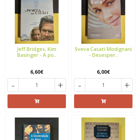
Jeff Bridges, Kim
Sveva Casati Modignani
Basinger - A po..
- Desesper..
6,60€
6,00€
-
+
-
+