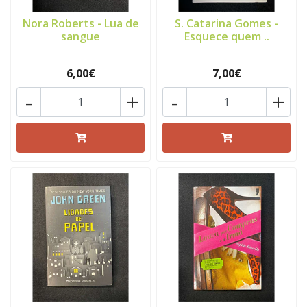
Nora Roberts - Lua de
S. Catarina Gomes -
sangue
Esquece quem ..
6,00€
7,00€
-
+
-
+