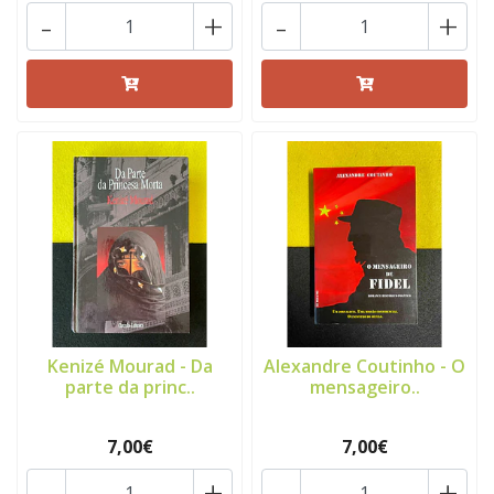
-
+
-
+
Kenizé Mourad - Da
Alexandre Coutinho - O
parte da princ..
mensageiro..
7,00€
7,00€
-
+
-
+