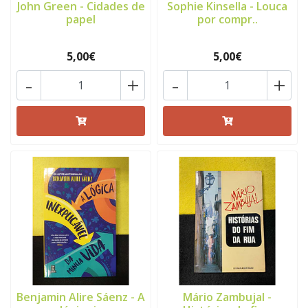
John Green - Cidades de
Sophie Kinsella - Louca
papel
por compr..
5,00€
5,00€
-
+
-
+
Benjamin Alire Sáenz - A
Mário Zambujal -