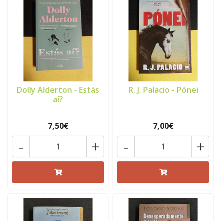
Dolly Alderton - Estás
R. J. Palacio - Pónei
aí?
7,50€
7,00€
-
+
-
+