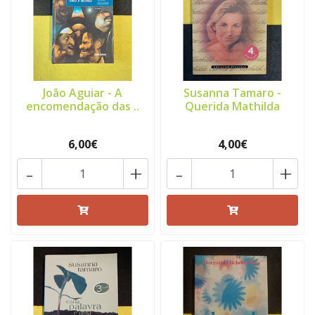
João Aguiar - A
Susanna Tamaro -
encomendação das ..
Querida Mathilda
6,00€
4,00€
-
+
-
+