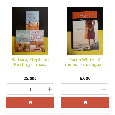
Barbara, Stephane
Karen White - A
Keating - Irmãs..
memórias da água:..
25,00€
6,00€
-
+
-
+