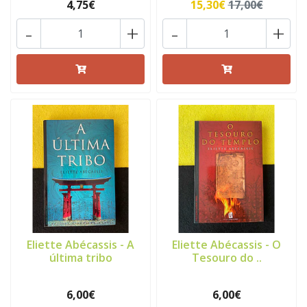
4,75€
15,30€
17,00€
-
+
-
+
Eliette Abécassis - A
Eliette Abécassis - O
última tribo
Tesouro do ..
6,00€
6,00€