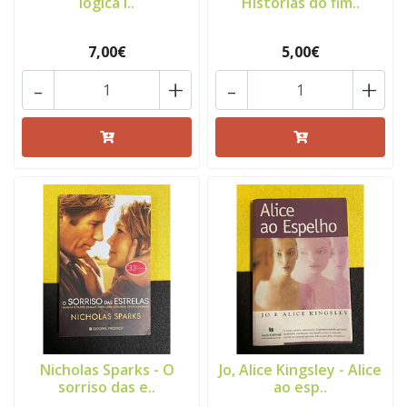
lógica i..
Histórias do fim..
7,00€
5,00€
-
+
-
+
Nicholas Sparks - O
Jo, Alice Kingsley - Alice
sorriso das e..
ao esp..