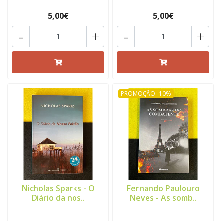
5,00€
5,00€
-
+
-
+
PROMOÇÃO -10%
Nicholas Sparks - O
Fernando Paulouro
Diário da nos..
Neves - As somb..