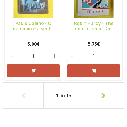
Paulo Coelho - O
Robin Hardy - The
demónio e a senh..
education of Do..
5,00€
5,75€
-
+
-
+
1
do
16