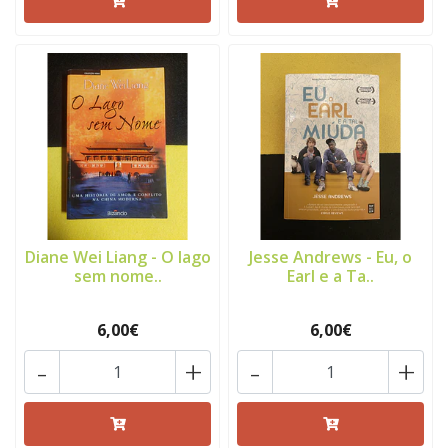
Diane Wei Liang - O lago
Jesse Andrews - Eu, o
sem nome..
Earl e a Ta..
6,00€
6,00€
-
+
-
+