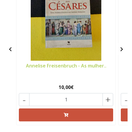
Annelise Freisenbruch - As mulher..
E
10,00€
-
+
-