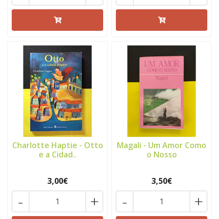
Charlotte Haptie - Otto
Magali - Um Amor Como
e a Cidad..
o Nosso
3,00€
3,50€
-
+
-
+