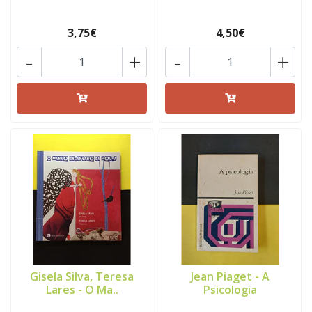
3,75€
4,50€
-
+
-
+
Gisela Silva, Teresa
Jean Piaget - A
Lares - O Ma..
Psicologia