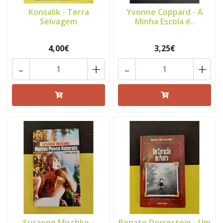
Konsalik - Terra
Yvonne Coppard - A
Selvagem
Minha Escola é..
4,00€
3,25€
-
+
-
+
Susanne Mischke -
Renate Dorrestein - Um