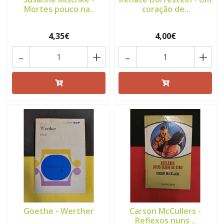
Mortes pouco na..
coração de..
4,35€
4,00€
-
+
-
+
Goethe - Werther
Carson McCullers -
Reflexos nuns ..