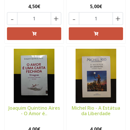
4,50€
5,00€
-
+
-
+
Joaquim Quintino Aires
Michel Rio - A Estátua
- O Amor é..
da Liberdade
4,00€
4,00€