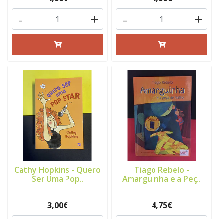
-
+
-
+
Cathy Hopkins - Quero
Tiago Rebelo -
Ser Uma Pop..
Amarguinha e a Peç..
3,00€
4,75€