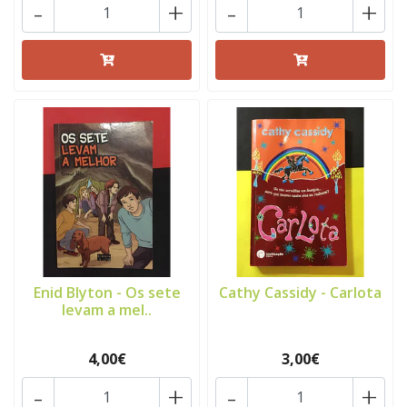
-
+
-
+
Enid Blyton - Os sete
Cathy Cassidy - Carlota
levam a mel..
4,00€
3,00€
-
+
-
+