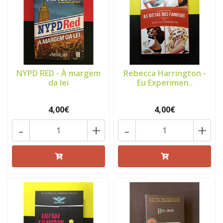
NYPD RED - À margem
Rebecca Harrington -
da lei
Eu Experimen..
4,00€
4,00€
-
+
-
+