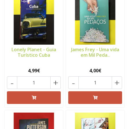
Lonely Planet - Guia
James Frey - Uma vida
Turístico Cuba
em Mil Peda..
4,99€
4,00€
-
+
-
+