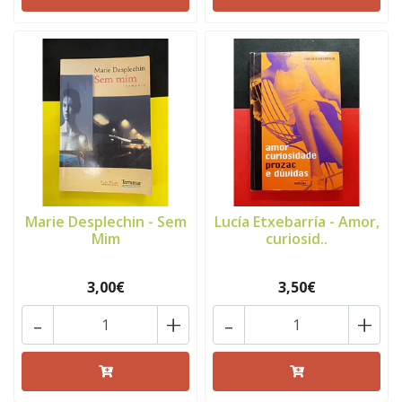
Marie Desplechin - Sem
Lucía Etxebarría - Amor,
Mim
curiosid..
3,00€
3,50€
-
+
-
+