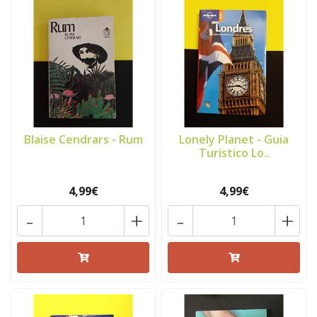
Blaise Cendrars - Rum
Lonely Planet - Guia
Turístico Lo..
4,99€
4,99€
-
+
-
+