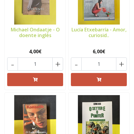
Michael Ondaatje - O
Lucía Etxebarría - Amor,
doente inglês
curiosid..
4,00€
6,00€
-
+
-
+