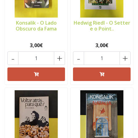
Konsalik - O Lado
Hedwig Riedl - O Setter
Obscuro da Fama
e o Point..
3,00€
3,00€
-
+
-
+