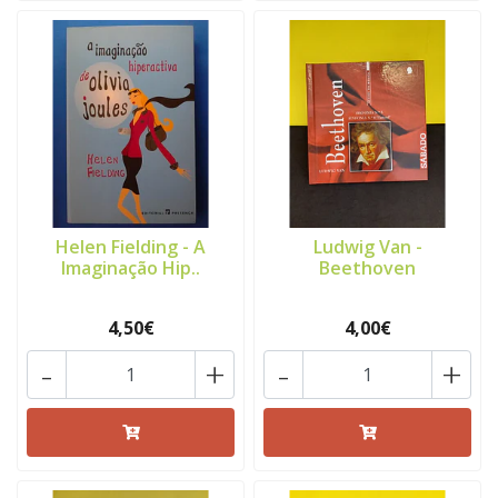
Helen Fielding - A
Ludwig Van -
Imaginação Hip..
Beethoven
4,50€
4,00€
-
+
-
+