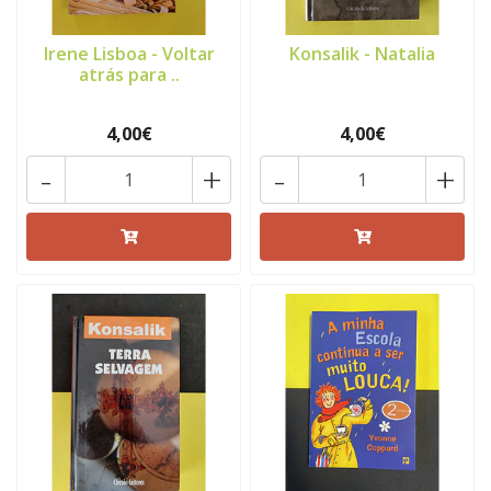
Irene Lisboa - Voltar
Konsalik - Natalia
atrás para ..
4,00€
4,00€
-
+
-
+