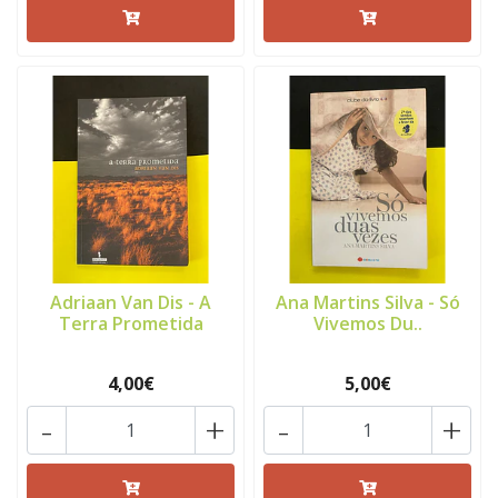
Adriaan Van Dis - A
Ana Martins Silva - Só
Terra Prometida
Vivemos Du..
4,00€
5,00€
-
+
-
+