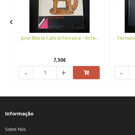
José Maria Cabral Ferreira - Arte..
Fernan
7,50€
-
+
-
Informação
Sobre Nós