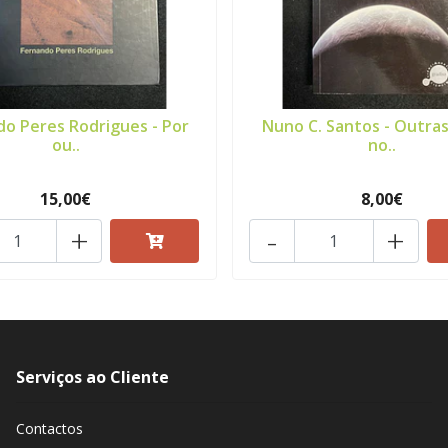
do Peres Rodrigues - Por
Nuno C. Santos - Outras
ou..
no..
15,00€
8,00€
+
-
+
Serviços ao Cliente
Contactos