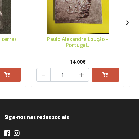
 terras
Paulo Alexandre Loução -
Portugal..
14,00€
-
+
Siga-nos nas redes sociais