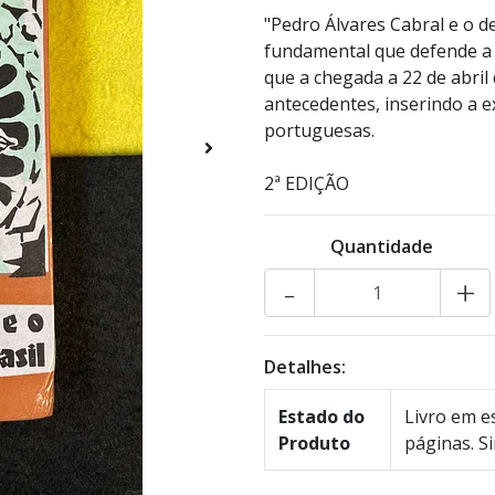
"Pedro Álvares Cabral e o 
fundamental que defende a
que a chegada a 22 de abril 
antecedentes, inserindo a 
portuguesas.
2ª EDIÇÃO
Quantidade
-
+
Detalhes:
Estado do
Livro em es
Produto
páginas. Si