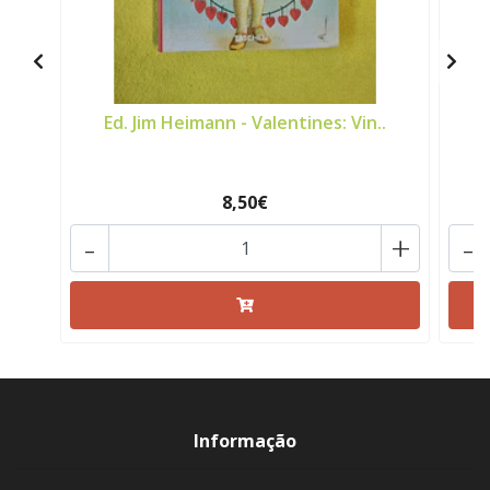
Ed. Jim Heimann - Valentines: Vin..
H
8,50€
-
+
-
Informação