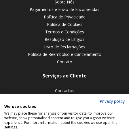
Sobre Nós
Pagamentos e Envio de Encomendas
Política de Privacidade
Política de Cookies
Termos e Condições
Resolução de Litígios
Livro de Reclamações
Política de Reembolso e Cancelamento
Contato
Serviços ao Cliente
Contactos
Devoluções de encomendas
Privacy policy
We use cookies
Siga-nos nas redes sociais
We may place these for analysis of our visitor data, to improve our
website, show personalised content and to give you a great website
experience. For more information about the cookies we use open the
settings.