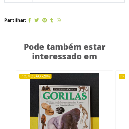
Partilhar:
Pode também estar
interessado em
PROMOÇÃO -29%
PRO