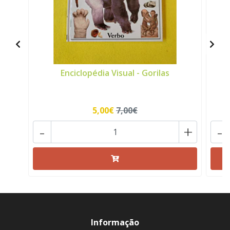
Enciclopédia Visual - Gorilas
5,00€
7,00€
-
+
-
Informação