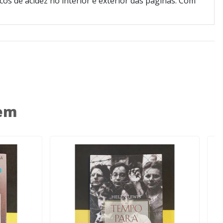
cos de acidez no interior e exterior das páginas. Com
 em