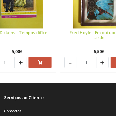
Dickens - Tempos difíceis
Fred Hoyle - Em outubr
tarde
5,00€
6,50€
+
-
+
Serviços ao Cliente
Contactos