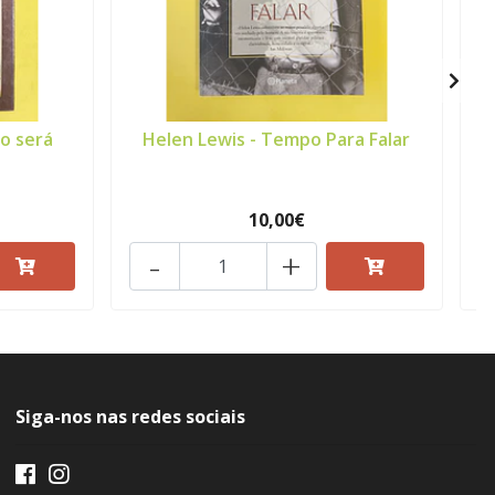
o será
Helen Lewis - Tempo Para Falar
10,00€
-
+
Siga-nos nas redes sociais