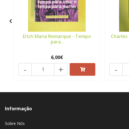
Erich Maria Remarque - Tempo
Charles 
para..
6,00€
-
+
-
Informação
Sobre Nós