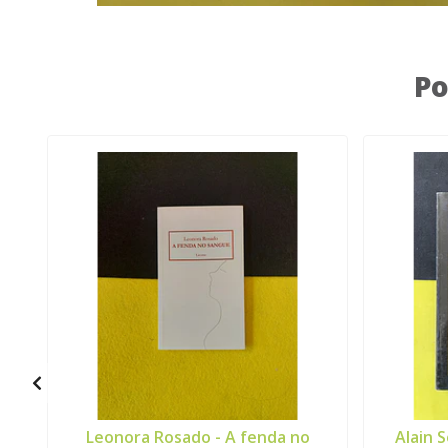
Po
Leonora Rosado - A fenda no
Alain 