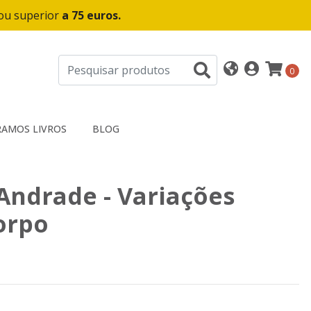
 ou superior
a 75 euros.
0
AMOS LIVROS
BLOG
Andrade - Variações
orpo