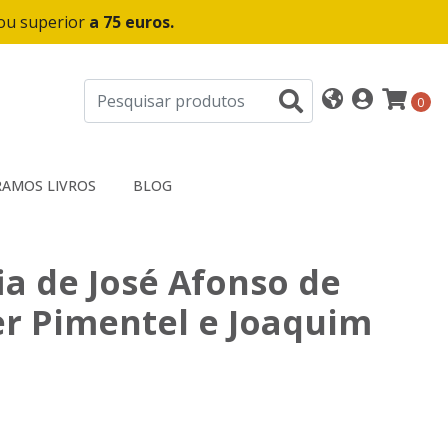
 ou superior
a 75 euros.
0
AMOS LIVROS
BLOG
ia de José Afonso de
er Pimentel e Joaquim