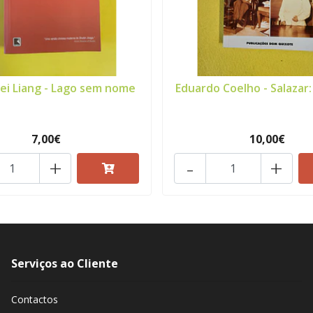
ei Liang - Lago sem nome
Eduardo Coelho - Salazar: 
7,00€
10,00€
+
-
+
Serviços ao Cliente
Contactos