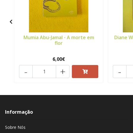
Mumia Abu-Jamal - A morte em
Diane W
flor
6,00€
-
+
-
Informação
Sobre Nós