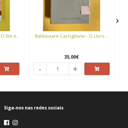
O fim e..
Baldassare Castiglione - O Livro ..
35,00€
-
+
Siga-nos nas redes sociais