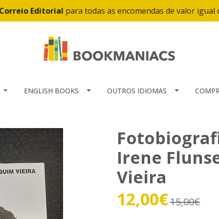
Correio Editorial
para todas as encomendas de valor igual
ENGLISH BOOKS
OUTROS IDIOMAS
COMPR
Fotobiograf
Irene Fluns
Vieira
12,00€
15,00€