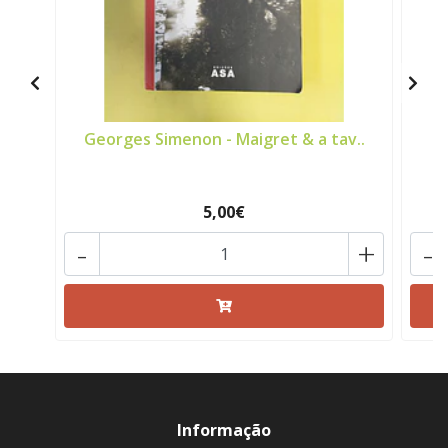
Georges Simenon - Maigret & a tav..
5,00€
-
+
-
Informação