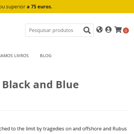
 ou superior
a 75 euros.
0
AMOS LIVROS
BLOG
- Black and Blue
tched to the limit by tragedies on and offshore and Rubus