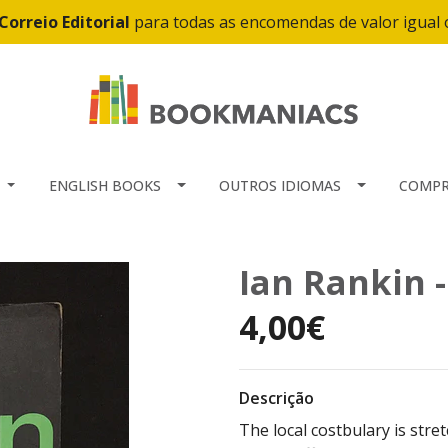
Correio Editorial
para todas as encomendas de valor igual
ENGLISH BOOKS
OUTROS IDIOMAS
COMPR
Ian Rankin 
4,00€
Descrição
The local costbulary is stre