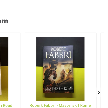
 em
ch Road
Robert Fabbri - Masters of Rome