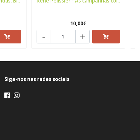
das: Bi..
René Pélissier - As campanhas col..
P
10,00€
-
+
Siga-nos nas redes sociais