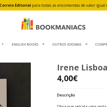
Correio Editorial
para todas as encomendas de valor igual
ENGLISH BOOKS
OUTROS IDIOMAS
COMPR
Irene Lisboa
4,00€
Descrição
Obra que retrata uma certa