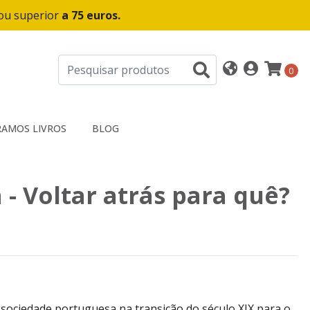
 ou superior
a 75 euros.
0
AMOS LIVROS
BLOG
 - Voltar atrás para quê?
 sociedade portuguesa na transição do século XIX para o