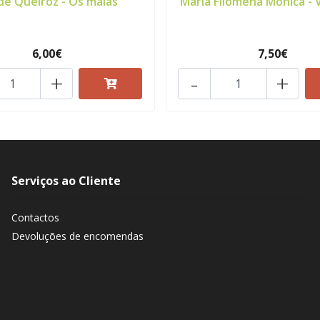
de Queiroz - Os maias
Maria Filomena Mónica - Vi
6,00€
7,50€
+
-
+
Serviços ao Cliente
Contactos
Devoluções de encomendas