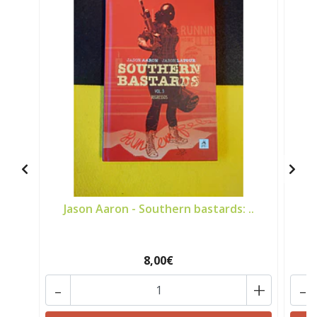
Jason Aaron - Southern bastards: ..
B
8,00€
-
+
-