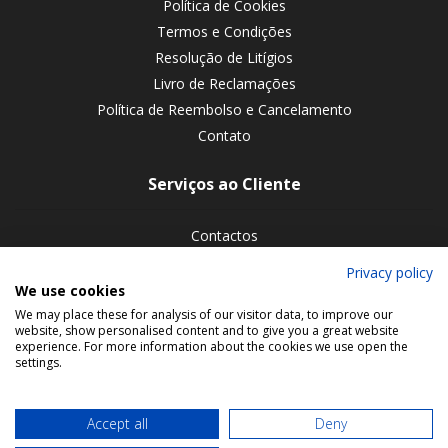
Política de Cookies
Termos e Condições
Resolução de Litígios
Livro de Reclamações
Política de Reembolso e Cancelamento
Contato
Serviços ao Cliente
Contactos
Devoluções de encomendas
Privacy policy
We use cookies
Siga-nos nas redes sociais
We may place these for analysis of our visitor data, to improve our
website, show personalised content and to give you a great website
experience. For more information about the cookies we use open the
settings.
Accept all
Deny