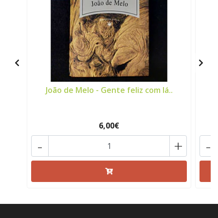
João de Melo - Gente feliz com lá..
6,00€
-
+
-