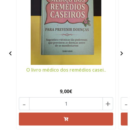
O livro médico dos remédios casei..
9,00€
-
+
-