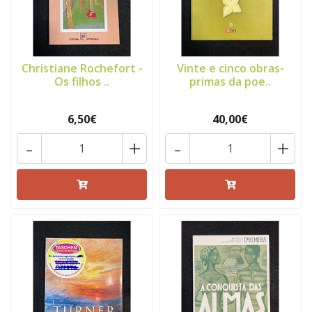
Christiane Rochefort -
Vinte e cinco obras-
Os filhos ..
primas da poe..
6,50€
40,00€
-
+
-
+