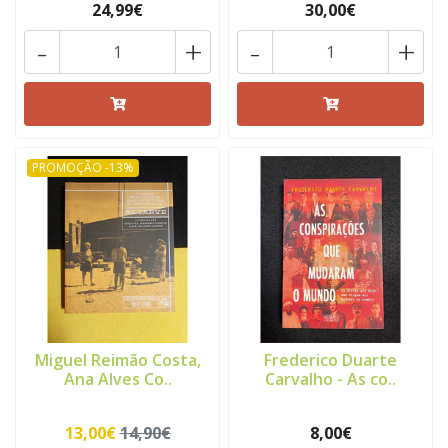
24,99€
30,00€
-
+
-
+
PROMOÇÃO -13%
Miguel Reimão Costa,
Frederico Duarte
Ana Alves Co..
Carvalho - As co..
13,00€
14,90€
8,00€