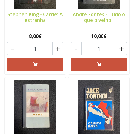
Stephen King - Carrie: A
André Fontes - Tudo o
estranha
que o velho..
8,00€
10,00€
-
+
-
+