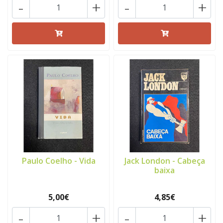
-
+
-
+
Paulo Coelho - Vida
Jack London - Cabeça
baixa
5,00€
4,85€
-
+
-
+