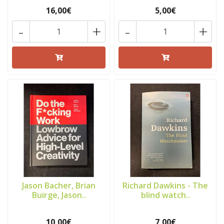
16,00€
5,00€
-
+
-
+
Jason Bacher, Brian
Richard Dawkins - The
Buirge, Jason..
blind watch..
10,00€
7,00€