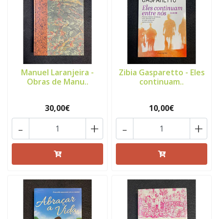
Manuel Laranjeira -
Zibia Gasparetto - Eles
Obras de Manu..
continuam..
30,00€
10,00€
-
+
-
+