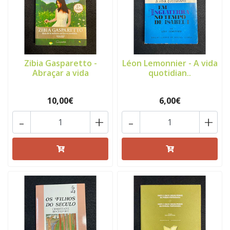
Zibia Gasparetto -
Léon Lemonnier - A vida
Abraçar a vida
quotidian..
10,00€
6,00€
-
+
-
+