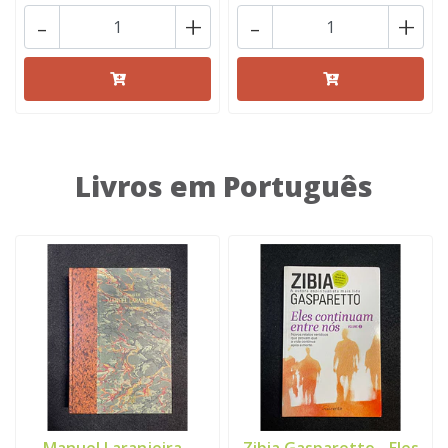
-
+
-
+
Livros em Português