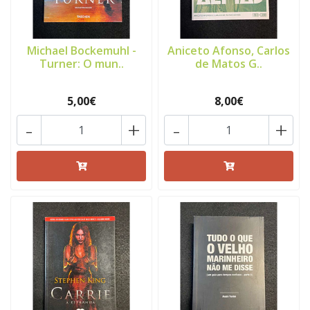
Michael Bockemuhl -
Aniceto Afonso, Carlos
Turner: O mun..
de Matos G..
5,00€
8,00€
-
+
-
+