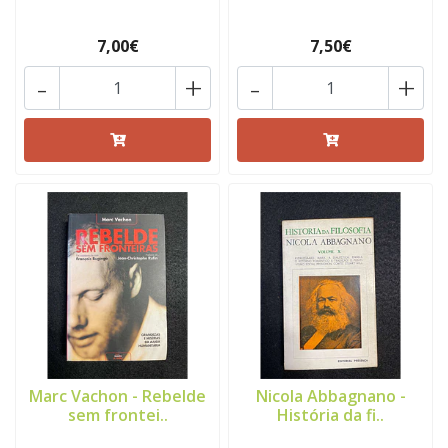
7,00€
7,50€
-
+
-
+
Marc Vachon - Rebelde
Nicola Abbagnano -
sem frontei..
História da fi..