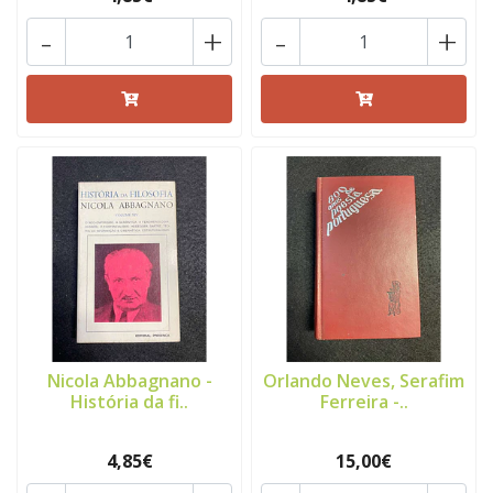
-
+
-
+
Nicola Abbagnano -
Orlando Neves, Serafim
História da fi..
Ferreira -..
4,85€
15,00€