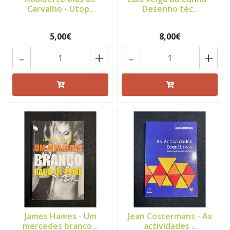
Carvalho - Utop..
Desenho téc..
5,00€
8,00€
-
+
-
+
James Hawes - Um
Jean Costermans - As
mercedes branco ..
actividades ..