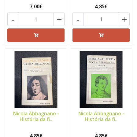
7,00€
4,85€
-
+
-
+
Nicola Abbagnano -
Nicola Abbagnano -
História da fi..
História da fi..
4,85€
4,85€