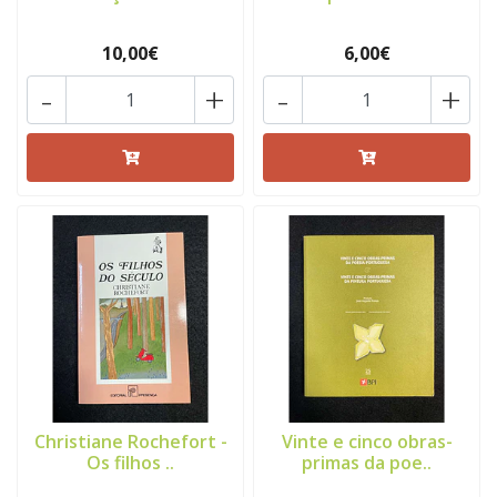
10,00€
6,00€
-
+
-
+
Christiane Rochefort -
Vinte e cinco obras-
Os filhos ..
primas da poe..