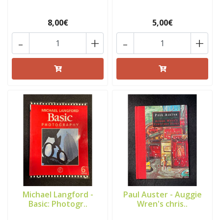
8,00€
5,00€
-
+
-
+
Michael Langford -
Paul Auster - Auggie
Basic: Photogr..
Wren's chris..