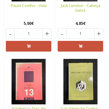
Paulo Coelho - Vida
Jack London - Cabeça
baixa
5,00€
4,85€
-
+
-
+
Adalberto Dias de
Luis Veiga da Cunha -