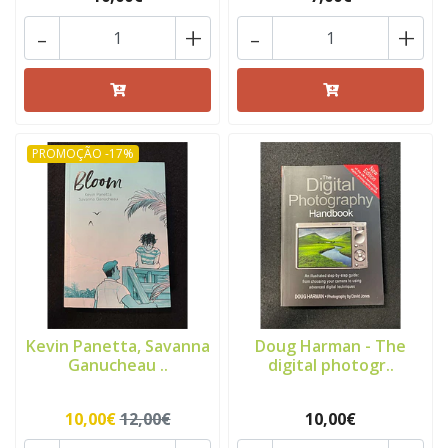
-
+
-
+
PROMOÇÃO -17%
Kevin Panetta, Savanna
Doug Harman - The
Ganucheau ..
digital photogr..
10,00€
12,00€
10,00€