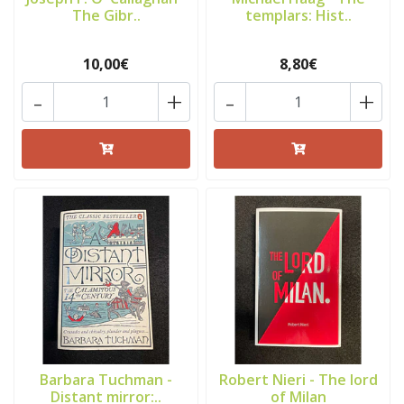
The Gibr..
templars: Hist..
10,00€
8,80€
-
+
-
+
Barbara Tuchman -
Robert Nieri - The lord
Distant mirror:..
of Milan