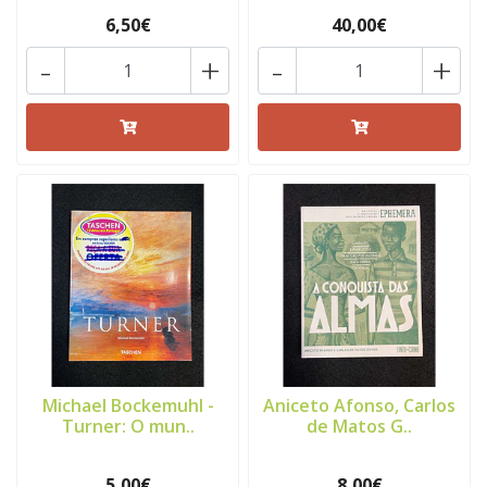
6,50€
40,00€
-
+
-
+
Michael Bockemuhl -
Aniceto Afonso, Carlos
Turner: O mun..
de Matos G..
5,00€
8,00€