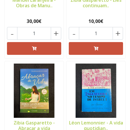
Manuel Laranjeira -
Zibia Gasparetto - Eles
Obras de Manu..
continuam..
30,00€
10,00€
-
+
-
+
Zibia Gasparetto -
Léon Lemonnier - A vida
Abraçar a vida
quotidian..