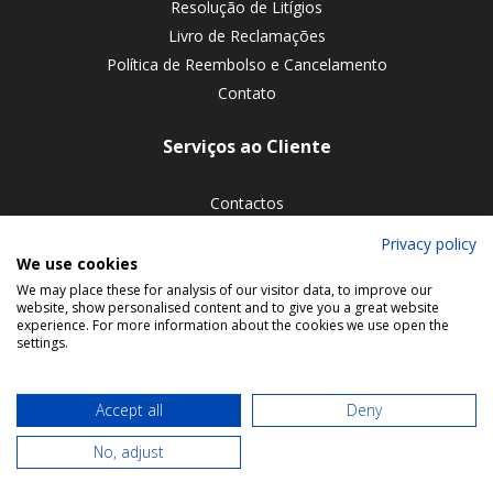
Resolução de Litígios
Livro de Reclamações
Política de Reembolso e Cancelamento
Contato
Serviços ao Cliente
Contactos
Devoluções de encomendas
Privacy policy
We use cookies
Siga-nos nas redes sociais
We may place these for analysis of our visitor data, to improve our
website, show personalised content and to give you a great website
experience. For more information about the cookies we use open the
settings.
Accept all
Deny
No, adjust
© 2026 Bookmaniacs. All rights reserved.