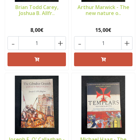
Brian Todd Carey,
Arthur Marwick - The
Joshua B. Allfr..
new nature o..
8,00€
15,00€
-
+
-
+
Joseph F. O' Callaghan -
Michael Haag - The