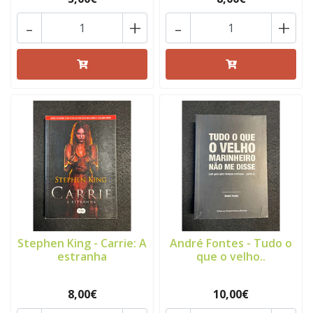
-
+
-
+
Stephen King - Carrie: A
André Fontes - Tudo o
estranha
que o velho..
8,00€
10,00€