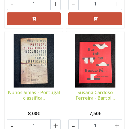
-
+
-
+
Nunos Simas - Portugal
Susana Cardoso
classifica..
Ferreira - Bartoli..
8,00€
7,50€
-
+
-
+