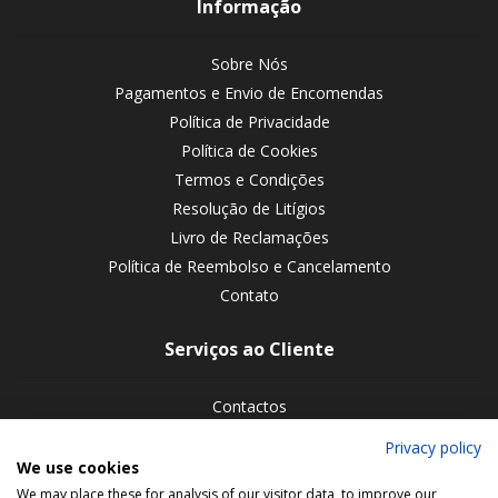
Informação
Sobre Nós
Pagamentos e Envio de Encomendas
Política de Privacidade
Política de Cookies
Termos e Condições
Resolução de Litígios
Livro de Reclamações
Política de Reembolso e Cancelamento
Contato
Serviços ao Cliente
Contactos
Devoluções de encomendas
Privacy policy
We use cookies
Siga-nos nas redes sociais
We may place these for analysis of our visitor data, to improve our