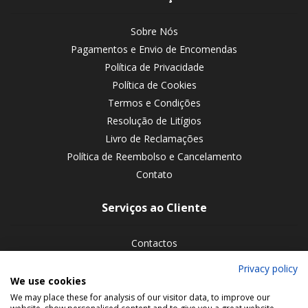
Sobre Nós
Pagamentos e Envio de Encomendas
Política de Privacidade
Política de Cookies
Termos e Condições
Resolução de Litígios
Livro de Reclamações
Política de Reembolso e Cancelamento
Contato
Serviços ao Cliente
Contactos
Devoluções de encomendas
Privacy policy
We use cookies
Siga-nos nas redes sociais
We may place these for analysis of our visitor data, to improve our