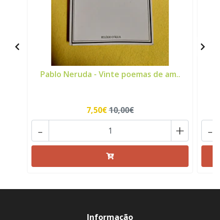
Pablo Neruda - Vinte poemas de am..
7,50€
10,00€
-
+
-
Informação