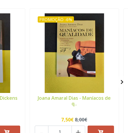
PROMOÇÃO -6%
 Dickens
Joana Amaral Dias - Maníacos de
q..
7,50€
8,00€
-
+