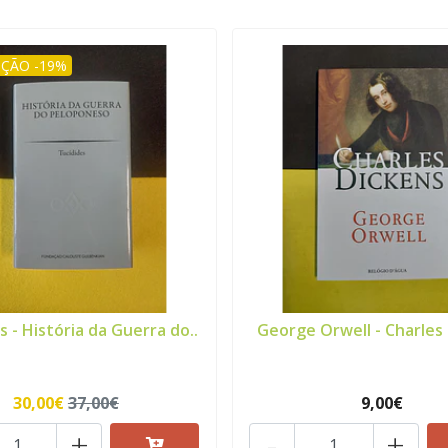
ÇÃO -19%
s - História da Guerra do..
George Orwell - Charles
30,00€
37,00€
9,00€
+
-
+