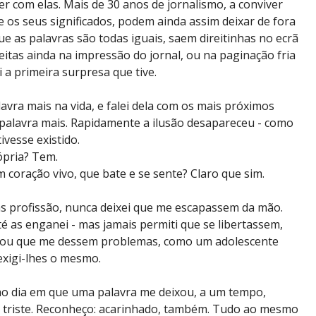
er com elas. Mais de 30 anos de jornalismo, a conviver
e os seus significados, podem ainda assim deixar de fora
ue as palavras são todas iguais, saem direitinhas no ecrã
itas ainda na impressão do jornal, ou na paginação fria
i a primeira surpresa que tive.
vra mais na vida, e falei dela com os mais próximos
alavra mais. Rapidamente a ilusão desapareceu - como
ivesse existido.
pria? Tem.
coração vivo, que bate e se sente? Claro que sim.
as profissão, nunca deixei que me escapassem da mão.
té as enganei - mas jamais permiti que se libertassem,
, ou que me dessem problemas, como um adolescente
e exigi-lhes o mesmo.
ao dia em que uma palavra me deixou, a um tempo,
 triste. Reconheço: acarinhado, também. Tudo ao mesmo