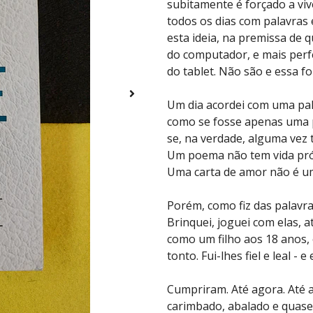
subitamente é forçado a viv
todos os dias com palavras 
esta ideia, na premissa de q
do computador, e mais perfe
do tablet. Não são e essa fo
Um dia acordei com uma pala
como se fosse apenas uma p
se, na verdade, alguma vez t
Um poema não tem vida pró
Uma carta de amor não é um 
Porém, como fiz das palavr
Brinquei, joguei com elas, a
como um filho aos 18 anos
tonto. Fui-lhes fiel e leal - 
Cumpriram. Até agora. Até 
carimbado, abalado e quase