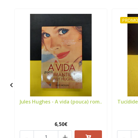
PROMO
Jules Hughes - A vida (pouca) rom..
Tucídide
6,50€
-
+
-