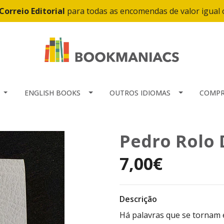
Correio Editorial
para todas as encomendas de valor igual
ENGLISH BOOKS
OUTROS IDIOMAS
COMPR
Pedro Rolo 
7,00€
Descrição
Há palavras que se tornam 