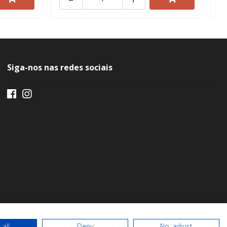
Siga-nos nas redes sociais
 all
Deny
No, adjust