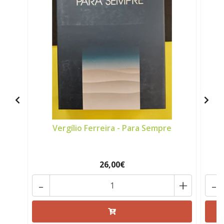
Vergílio Ferreira - Para Sempre
26,00€
-
+
-