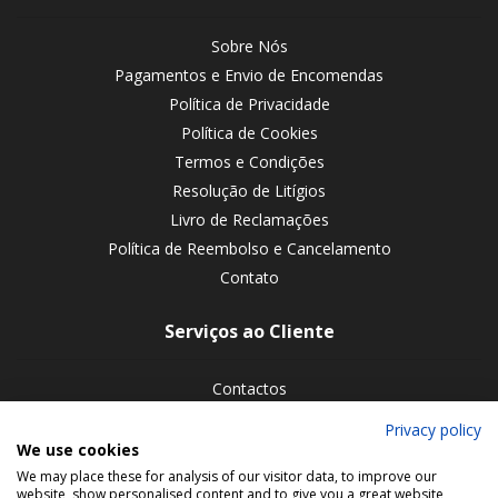
Sobre Nós
Pagamentos e Envio de Encomendas
Política de Privacidade
Política de Cookies
Termos e Condições
Resolução de Litígios
Livro de Reclamações
Política de Reembolso e Cancelamento
Contato
Serviços ao Cliente
Contactos
Devoluções de encomendas
Privacy policy
We use cookies
Siga-nos nas redes sociais
We may place these for analysis of our visitor data, to improve our
website, show personalised content and to give you a great website