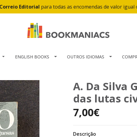
Correio Editorial
para todas as encomendas de valor igual
ENGLISH BOOKS
OUTROS IDIOMAS
COMPR
A. Da Silva 
das lutas ci
7,00€
Descrição