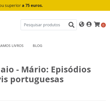
 ou superior
a 75 euros.
0
AMOS LIVROS
BLOG
Gaio - Mário: Episódios
vis portuguesas