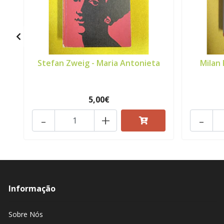
Stefan Zweig - Maria Antonieta
Milan 
5,00€
-
+
-
Informação
Sobre Nós