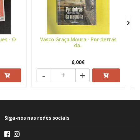
ues - O
Vasco Graça Moura - Por detrás
da..
6,00€
-
+
Siga-nos nas redes sociais