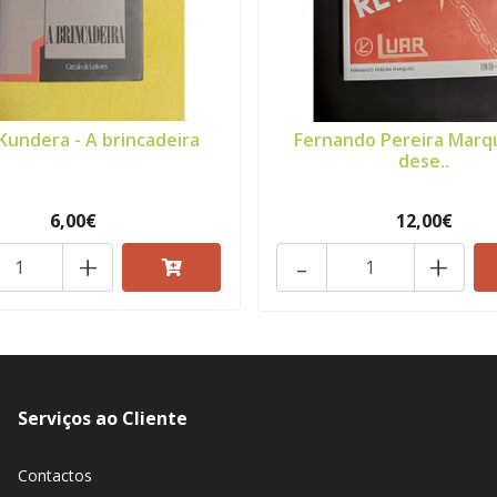
Kundera - A brincadeira
Fernando Pereira Marq
dese..
6,00€
12,00€
+
-
+
Serviços ao Cliente
Contactos