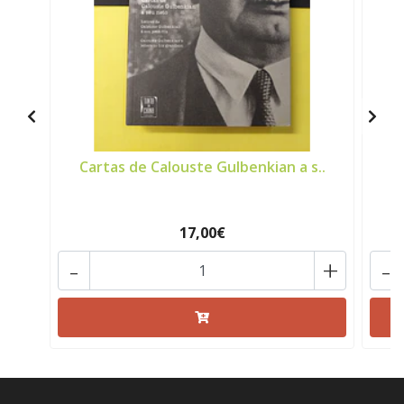
Cartas de Calouste Gulbenkian a s..
17,00€
-
+
-