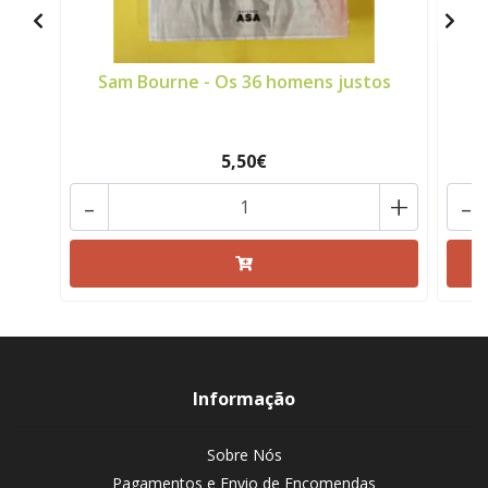
Sam Bourne - Os 36 homens justos
5,50€
-
+
-
Informação
Sobre Nós
Pagamentos e Envio de Encomendas