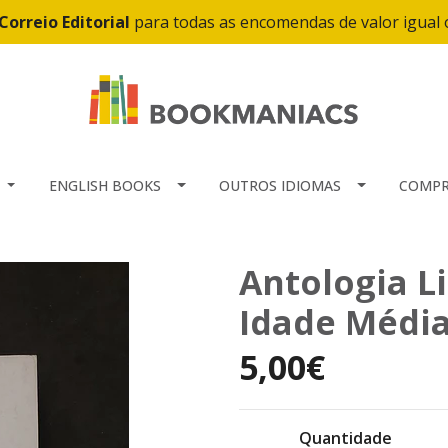
Correio Editorial
para todas as encomendas de valor igual
ENGLISH BOOKS
OUTROS IDIOMAS
COMPR
Antologia L
Idade Médi
5,00€
Quantidade