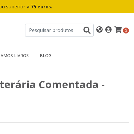
 ou superior
a 75 euros.
0
AMOS LIVROS
BLOG
iterária Comentada -
a