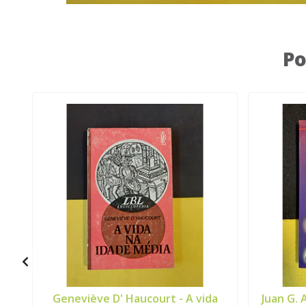
Po
Geneviève D' Haucourt - A vida
Juan G. 