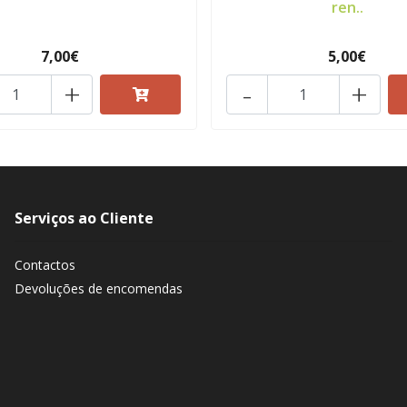
ren..
7,00€
5,00€
+
-
+
Serviços ao Cliente
Contactos
Devoluções de encomendas