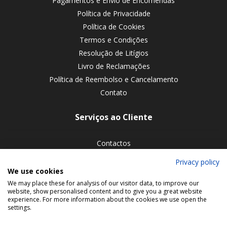
Pagamentos e Envio de Encomendas
Política de Privacidade
Política de Cookies
Termos e Condições
Resolução de Litígios
Livro de Reclamações
Política de Reembolso e Cancelamento
Contato
Serviços ao Cliente
Contactos
Devoluções de encomendas
Privacy policy
We use cookies
Siga-nos nas redes sociais
We may place these for analysis of our visitor data, to improve our
website, show personalised content and to give you a great website
experience. For more information about the cookies we use open the
settings.