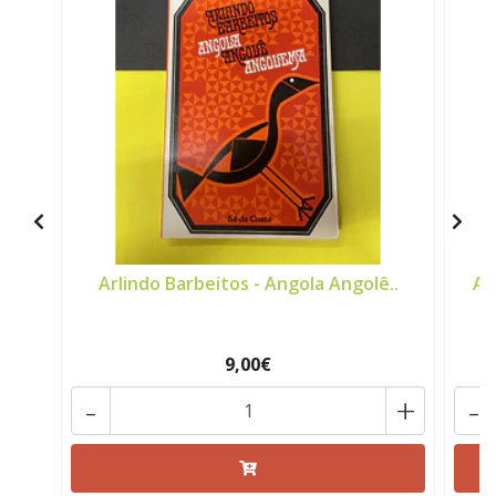
Arlindo Barbeitos - Angola Angolê..
An
9,00€
-
+
-