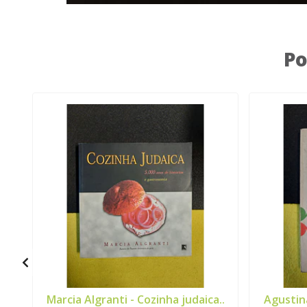
Po
Marcia Algranti - Cozinha judaica..
Agustina