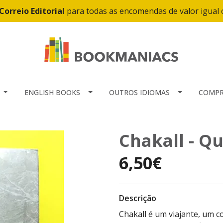
Correio Editorial
para todas as encomendas de valor igual
ENGLISH BOOKS
OUTROS IDIOMAS
COMPR
Chakall - Q
6,50€
Descrição
Chakall é um viajante, um 