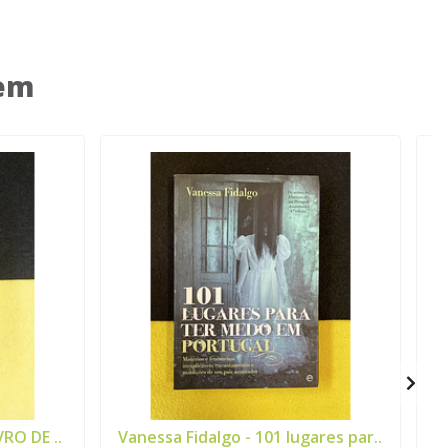
 em
VRO DE ..
Vanessa Fidalgo - 101 lugares par..