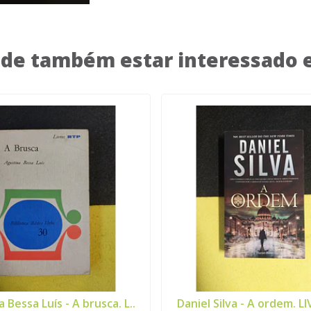
de também estar interessado
 Bessa Luís - A brusca. L..
Daniel Silva - A ordem. LI