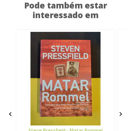
Pode também estar
interessado em
Steve Pressfield - Matar Rommel
G