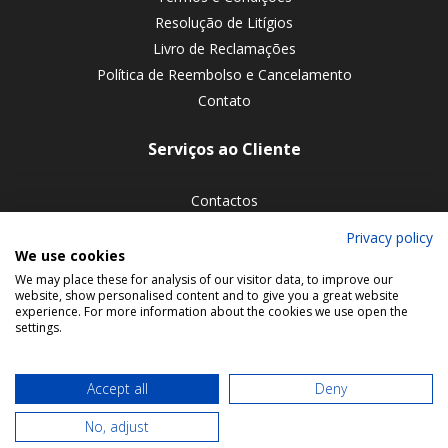
Resolução de Litígios
Livro de Reclamações
Política de Reembolso e Cancelamento
Contato
Serviços ao Cliente
Contactos
Devoluções de encomendas
Privacy policy
We use cookies
Siga-nos nas redes sociais
We may place these for analysis of our visitor data, to improve our
website, show personalised content and to give you a great website
experience. For more information about the cookies we use open the
settings.
Accept all
Deny
No, adjust
© 2026 Bookmaniacs. All rights reserved.