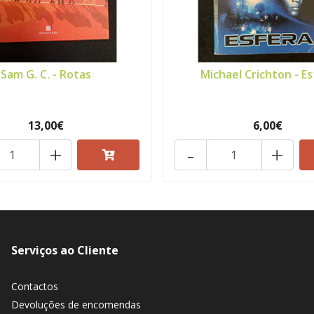
Sam G. C. - Rotas
Michael Crichton - Es
13,00€
6,00€
+
-
+
Serviços ao Cliente
Contactos
Devoluções de encomendas