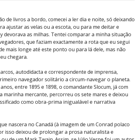
 de livros a bordo, comecei a ler dia e noite, só deixando
a ajustar as velas ou a escota, ou para me deitar e
y devorava as milhas. Tentei comparar a minha situação
vegadores, que faziam exactamente a rota que eu segui
de mais longe até este ponto ou para lá dele, mas não
eu chegara.
barcos, autodidacta e correspondente de imprensa,
rimeiro navegador solitário a circum-navegar o planeta.
anos, entre 1895 e 1898, o comandante Slocum, já com
na marinha mercante, percorreu os sete mares e deixou
ssificado como obra-prima inigualável e narrativa
 que nascera no Canadá (à imagem de um Conrad polaco
or isso deixou de prolongar a prosa naturalista e
u de um Mark Twain. Assim, se Júlio Verne foi um autor