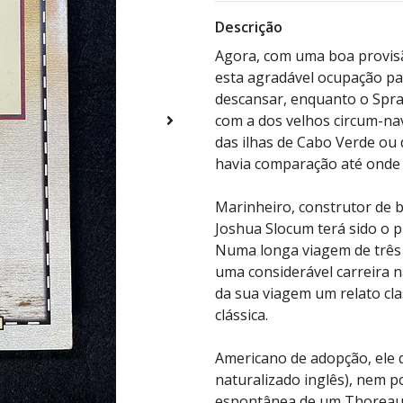
Descrição
Agora, com uma boa provisão
esta agradável ocupação par
descansar, enquanto o Spra
com a dos velhos circum-na
das ilhas de Cabo Verde ou 
havia comparação até onde 
Marinheiro, construtor de 
Joshua Slocum terá sido o p
Numa longa viagem de três 
uma considerável carreira 
da sua viagem um relato cla
clássica.
Americano de adopção, ele
naturalizado inglês), nem p
espontânea de um Thoreau o