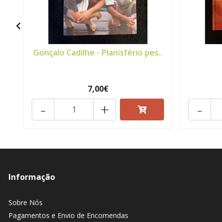
Gonçalo Cadilhe - Planisfério pes..
7,00€
-
+
-
Informação
Sobre Nós
Pagamentos e Envio de Encomendas