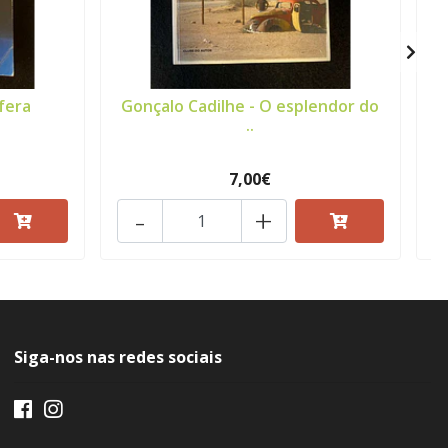
fera
Gonçalo Cadilhe - O esplendor do
..
7,00€
-
+
Siga-nos nas redes sociais