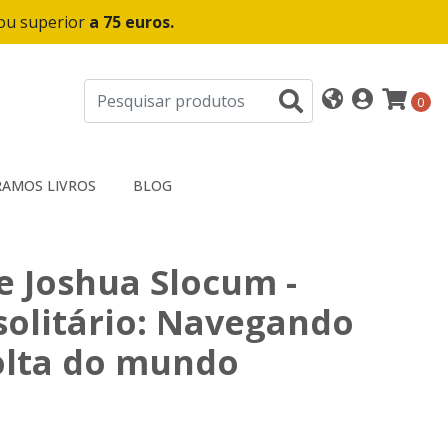
 ou superior
a 75 euros.
0
AMOS LIVROS
BLOG
 Joshua Slocum -
olitário: Navegando
olta do mundo