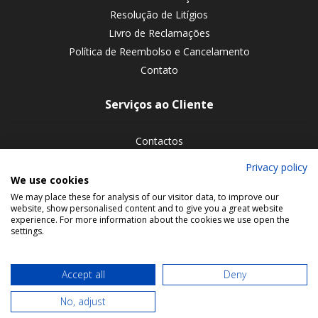
Resolução de Litígios
Livro de Reclamações
Política de Reembolso e Cancelamento
Contato
Serviços ao Cliente
Contactos
Devoluções de encomendas
Privacy policy
We use cookies
Siga-nos nas redes sociais
We may place these for analysis of our visitor data, to improve our
website, show personalised content and to give you a great website
experience. For more information about the cookies we use open the
settings.
Accept all
Deny
No, adjust
© 2026 Bookmaniacs. All rights reserved.