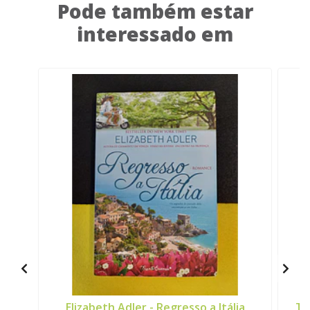
Pode também estar
interessado em
Elizabeth Adler - Regresso a Itália
Th