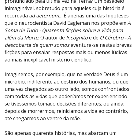
pronunciado pela última vez na Terra? Um pesadelo
inimaginável, sobretudo para aqueles cuja história é
recordada
ad aeternum
… É apenas uma das hipóteses
que o neurocientista David Eagleman nos propõe em
A
Soma de Tudo - Quarenta ficções sobre a Vida para
além da Morte
. O autor de
Incógnito
e de
O Cérebro - À
descoberta de quem somos
aventura-se nestas breves
ficções para ensaiar respostas mais ou menos lúdicas
ao mais inexplicável mistério científico.
Imaginemos, por exemplo, que na verdade Deus é um
micróbio, indiferente ao destino dos humanos; ou que,
uma vez chegados ao outro lado, somos confrontados
com todas as vidas que poderíamos ter experienciado
se tivéssemos tomado decisões diferentes; ou ainda:
depois de morrermos, reiniciamos a vida ao contrário,
até chegarmos ao ventre da mãe.
São apenas quarenta histórias, mas abarcam um