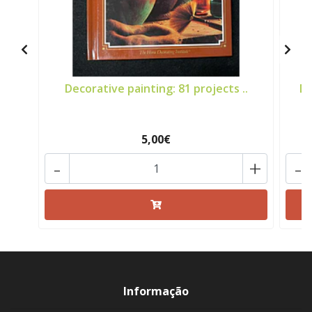
Decorative painting: 81 projects ..
De
5,00€
-
+
-
Informação