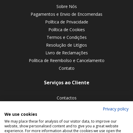
Sobre Nós
Pagamentos e Envio de Encomendas
Política de Privacidade
Política de Cookies
Termos e Condições
Resolução de Litígios
Livro de Reclamações
Política de Reembolso e Cancelamento
Contato
Serviços ao Cliente
Contactos
Devoluções de encomendas
Privacy policy
We use cookies
Siga-nos nas redes sociais
We may place these for analysis of our visitor data, to improve our
website, show personalised content and to give you a great website
experience. For more information about the cookies we use open the