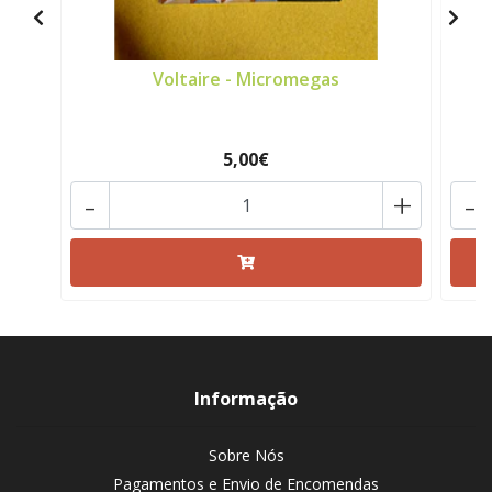
Voltaire - Micromegas
V
5,00€
-
+
-
Informação
Sobre Nós
Pagamentos e Envio de Encomendas