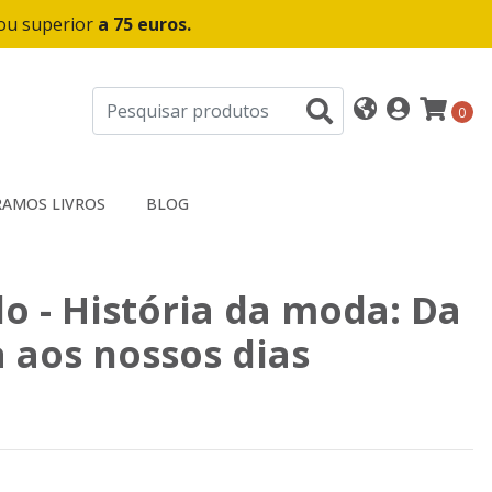
 ou superior
a 75 euros.
0
AMOS LIVROS
BLOG
lo - História da moda: Da
 aos nossos dias