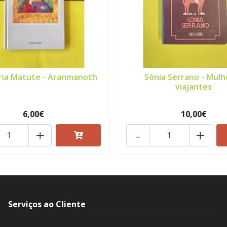
ria Matute - Aranmanoth
Sónia Serrano - Mulh
viajantes
6,00€
10,00€
+
-
+
Serviços ao Cliente