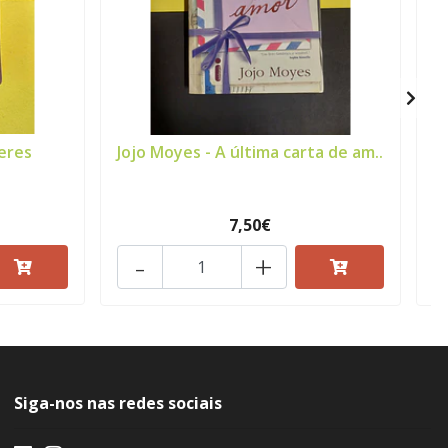
eres
Jojo Moyes - A última carta de am..
J
7,50€
-
+
Siga-nos nas redes sociais