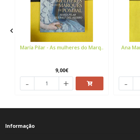
María Pilar - As mulheres do Marq..
Ana Ma
9,00€
-
+
-
Informação