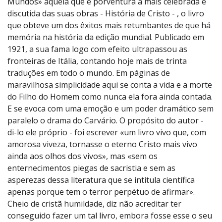
Mundos» aquela que é porventura a mais celebrada e
discutida das suas obras - História de Cristo - , o livro
que obteve um dos êxitos mais retumbantes de que há
memória na história da edição mundial. Publicado em
1921, a sua fama logo com efeito ultrapassou as
fronteiras de Itália, contando hoje mais de trinta
traduções em todo o mundo. Em páginas de
maravilhosa simplicidade aqui se conta a vida e a morte
do Filho do Homem como nunca ela fora ainda contada.
E se evoca com uma emoção e um poder dramático sem
paralelo o drama do Carvário. O propósito do autor -
di-lo ele próprio - foi escrever «um livro vivo que, com
amorosa viveza, tornasse o eterno Cristo mais vivo
ainda aos olhos dos vivos», mas «sem os
enternecimentos piegas de sacristia e sem as
asperezas dessa literatura que se intitula científica
apenas porque tem o terror perpétuo de afirmar».
Cheio de cristã humildade, diz não acreditar ter
conseguido fazer um tal livro, embora fosse esse o seu