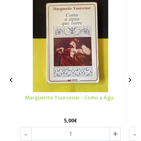
Marguerite Yourcenar - Como a Águ..
T
5,00€
-
+
-