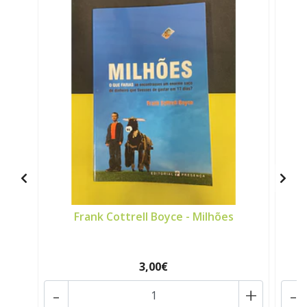
Frank Cottrell Boyce - Milhões
Lo
3,00€
-
+
-