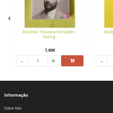
António Teixeira Fernades -
Andr
Georg..
7,00€
-
+
-
Informação
Sobre Nós