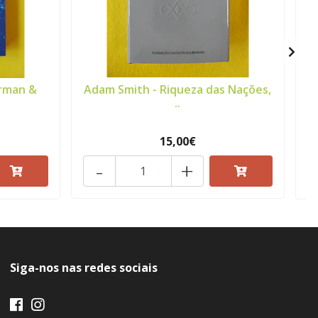
arman &
Adam Smith - Riqueza das Nações,
A
..
15,00€
-
+
Siga-nos nas redes sociais