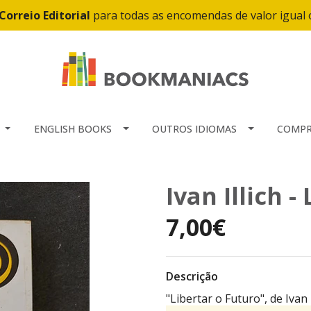
Correio Editorial
para todas as encomendas de valor igual
ENGLISH BOOKS
OUTROS IDIOMAS
COMPR
Ivan Illich -
7,00€
Descrição
"Libertar o Futuro", de Ivan 