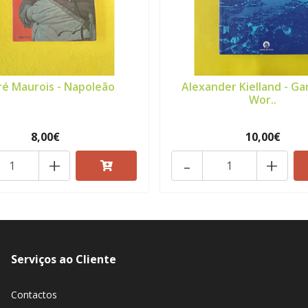
é Maurois - Napoleão
Alexander Kielland - G
Wor..
8,00€
10,00€
+
-
+
Serviços ao Cliente
Contactos