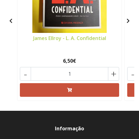
James Ellroy - L. A. Confidential
6,50€
-
+
-
Informação