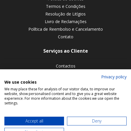
Termos e Condições
Resolução de Litígios
Livro de Reclamações
Política de Reembolso e Cancelamento
Contato
Serviços ao Cliente
Contactos
Devoluções de encomendas
Privacy policy
We use cookies
Siga-nos nas redes sociais
We may place these for analysis of our visitor data, to improve our
website, show personalised content and to give you a great website
experience. For more information about the cookies we use open the
settings.
Accept all
Deny