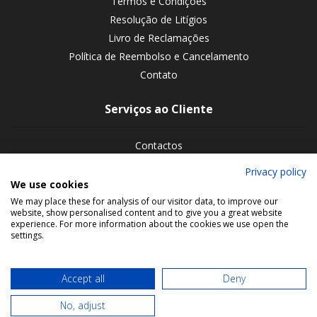
Termos e Condições
Resolução de Litígios
Livro de Reclamações
Política de Reembolso e Cancelamento
Contato
Serviços ao Cliente
Contactos
Devoluções de encomendas
Privacy policy
We use cookies
Siga-nos nas redes sociais
We may place these for analysis of our visitor data, to improve our
website, show personalised content and to give you a great website
experience. For more information about the cookies we use open the
settings.
Accept all
Deny
No, adjust