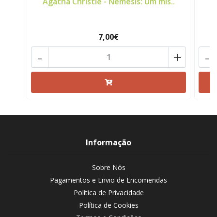
Agatha Christie - Némesis: Um mis..
G
7,00€
-
+
-
Informação
Sobre Nós
Pagamentos e Envio de Encomendas
Política de Privacidade
Política de Cookies