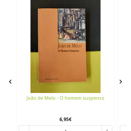
João de Melo - O homem suspenso
M
6,95€