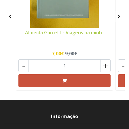
Almeida Garrett - Viagens na minh..
7,00€
9,00€
-
+
-
Informação