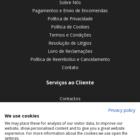
Sobre Nós
Pagamentos e Envio de Encomendas
Política de Privacidade
Política de Cookies
Termos e Condições
Resolução de Litígios
Livro de Reclamações
Política de Reembolso e Cancelamento
Contato
Serviços ao Cliente
Contactos
Devoluções de encomendas
Privacy policy
We use cookies
Siga-nos nas redes sociais
We may place these for analysis of our visitor data, to improve our
website, show personalised content and to give you a great website
experience. For more information about the cookies we use open the
settings.