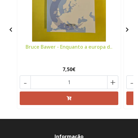
Bruce Bawer - Enquanto a europa d..
7,50€
-
+
-
Informação