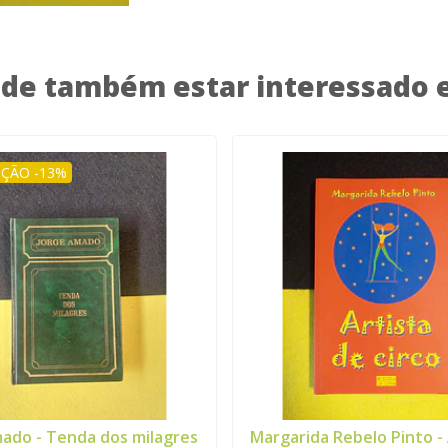
de também estar interessado
ÇÃO -13%
ado - Tenda dos milagres
Margarida Rebelo Pinto - A