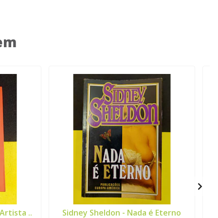
 em
rtista ..
Sidney Sheldon - Nada é Eterno