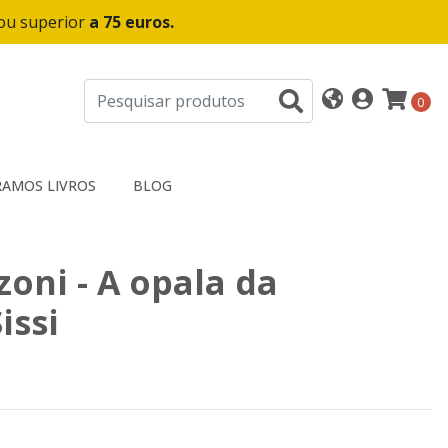
 ou superior
a 75 euros.
0
AMOS LIVROS
BLOG
zoni - A opala da
issi