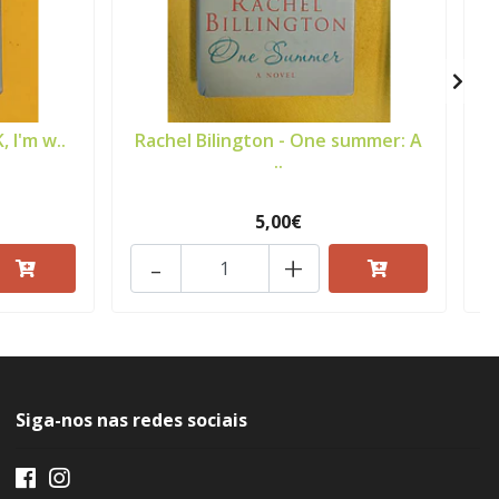
, I'm w..
Rachel Bilington - One summer: A
E
..
5,00€
-
+
Siga-nos nas redes sociais