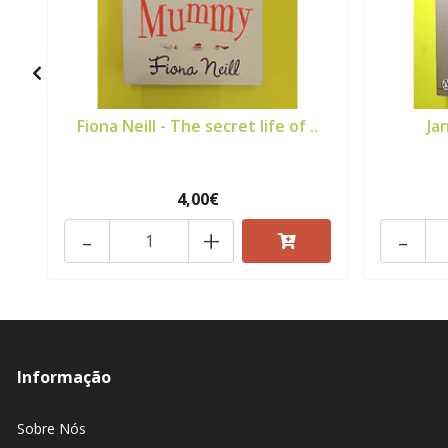
Fiona Neill - The secret life of ..
Ja
4,00€
-
+
-
Informação
Sobre Nós