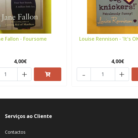
ne Fallon - Foursome
Louise Rennison - 'It's OK
4,00€
4,00€
+
-
+
Serviços ao Cliente
Contactos