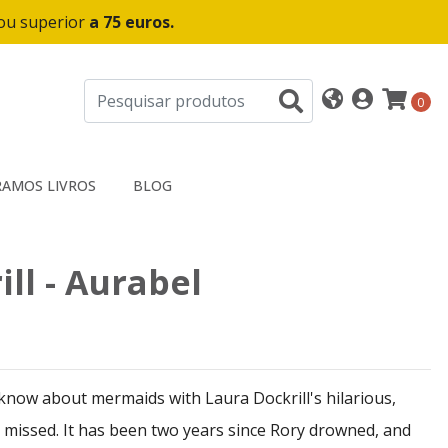
 ou superior
a 75 euros.
0
AMOS LIVROS
BLOG
ll - Aurabel
now about mermaids with Laura Dockrill's hilarious,
 missed. It has been two years since Rory drowned, and